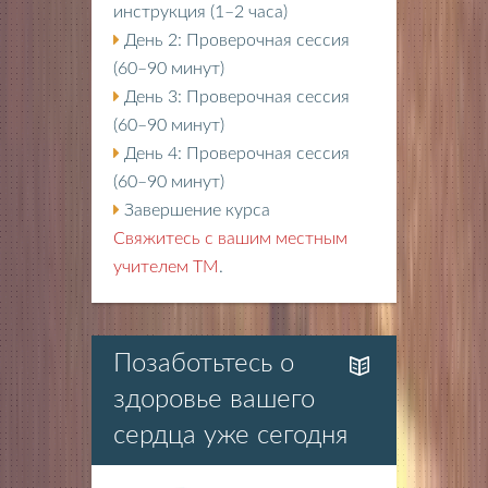
инструкция (1–2 часа)
День 2: Проверочная сессия
(60–90 минут)
День 3: Проверочная сессия
(60–90 минут)
День 4: Проверочная сессия
(60–90 минут)
Завершение курса
Свяжитесь с вашим местным
учителем ТМ
.
Позаботьтесь о
здоровье вашего
сердца уже сегодня