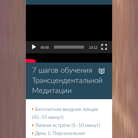
Видеоплеер
00:00
23:12
7 шагов обучения
Трансцендентальной
Медитации
Бесплатная вводная лекция
(45–55 минут)
Личная встреча (5–10 минут)
День 1: Персональная