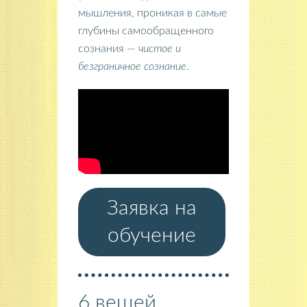
мышления, проникая в самые
глубины самообращенного
сознания —
чистое и
безграничное сознание
.
Заявка на
обучение
6 вещей,