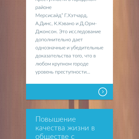
районе
Мерсисайд” Г.Хэтчард,
А.Динс, К.Кэвано и Д.Орм-
Джонсон. Это исследование
дополнительно дает
однозначные и убедительные
доказательства того, что в
любом крупном городе
уровень преступности…
Повышение
качества жизни в
обществе с