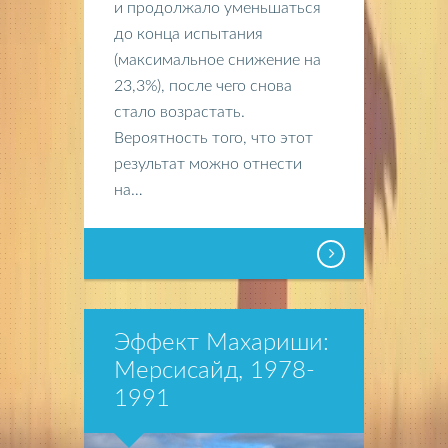
и продолжало уменьшаться
до конца испытания
(максимальное снижение на
23,3%), после чего снова
стало возрастать.
Вероятность того, что этот
результат можно отнести
на…
Эффект Махариши:
Мерсисайд, 1978-
1991