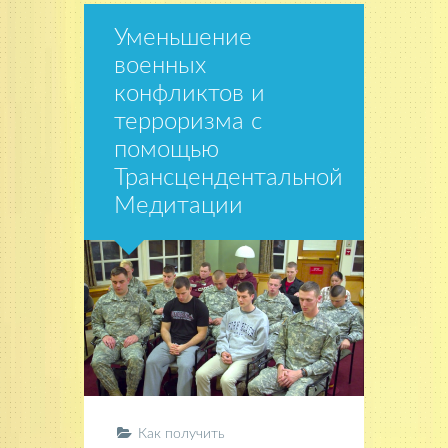
Уменьшение
военных
конфликтов и
терроризма с
помощью
Трансцендентальной
Медитации
Как получить